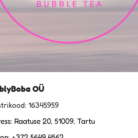
blyBoba OÜ
strikood:
16345959
ess: Raatuse 20, 51009, Tartu
fon: +372 5649 4562