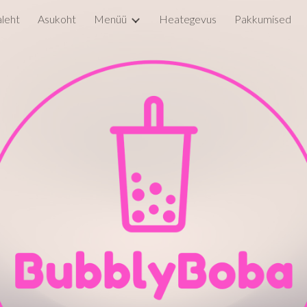
leht
Asukoht
Menüü
Heategevus
Pakkumised
ip to main content
Skip to navigat