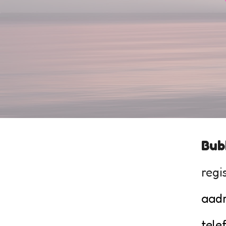
Bub
regi
aadr
tele